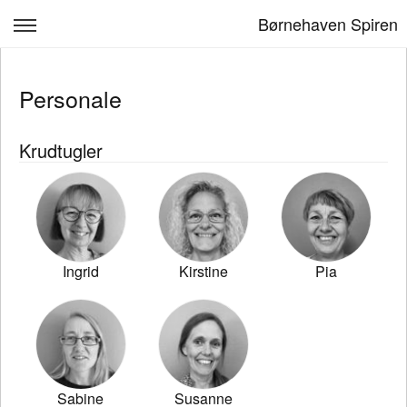
Børnehaven Spiren
Om Spiren
Personale
Opskrivning
Børn & Læring
Krudtugler
Personale
Ledige stillinger
Kontakt
Ingrid
Kirstine
Pia
Log ind
Sabine
Susanne